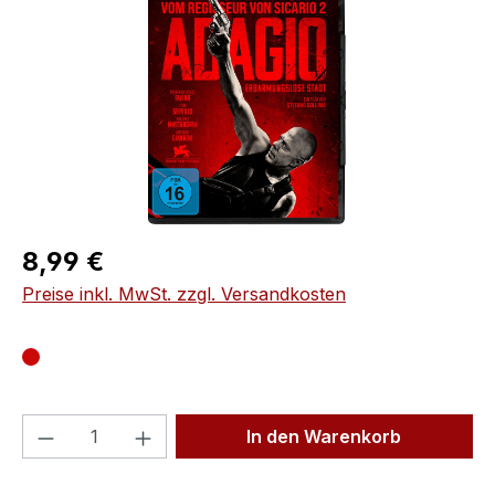
Regulärer Preis:
8,99 €
Preise inkl. MwSt. zzgl. Versandkosten
Produkt Anzahl: Gib den gewünschten We
In den Warenkorb