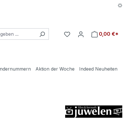
Du hast 0 Produkte auf d
0,00 €*
ndernummern
Aktion der Woche
Indeed Neuheiten