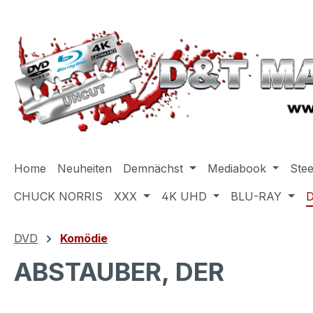
m Hauptinhalt springen
Zur Suche springen
Zur Hauptnavigation springen
Home
Neuheiten
Demnächst
Mediabook
Ste
CHUCK NORRIS
XXX
4K UHD
BLU-RAY
DVD
Komödie
ABSTAUBER, DER