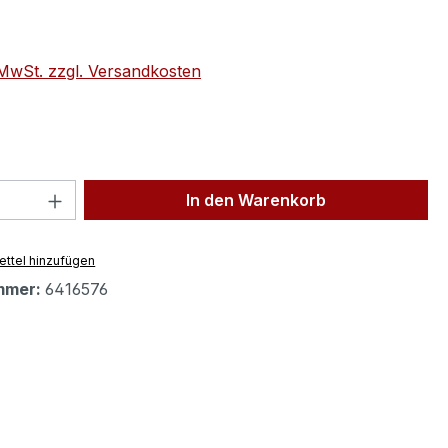
eis:
. MwSt. zzgl. Versandkosten
 Anzahl: Gib den gewünschten Wert ein 
In den Warenkorb
ttel hinzufügen
mmer:
6416576