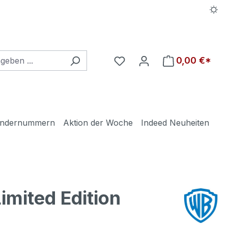
Du hast 0 Produkte auf d
0,00 €*
ndernummern
Aktion der Woche
Indeed Neuheiten
mited Edition