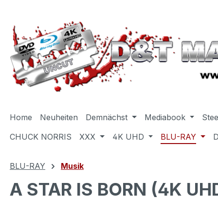
m Hauptinhalt springen
Zur Suche springen
Zur Hauptnavigation springen
Home
Neuheiten
Demnächst
Mediabook
Ste
CHUCK NORRIS
XXX
4K UHD
BLU-RAY
BLU-RAY
Musik
A STAR IS BORN (4K UHD+