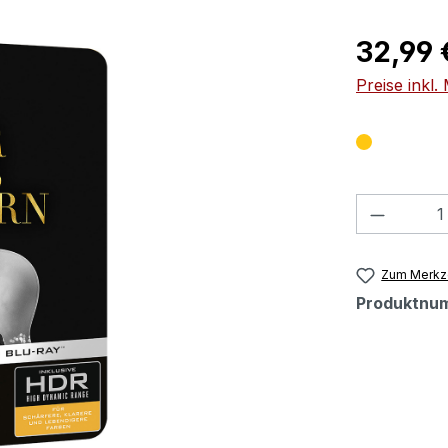
Regulärer Pr
32,99 
Preise inkl
Produkt
Zum Merkze
Produktnu