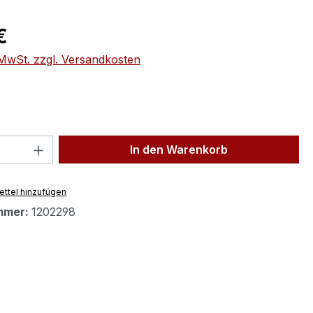
eis:
€
. MwSt. zzgl. Versandkosten
 Anzahl: Gib den gewünschten Wert ein 
In den Warenkorb
ttel hinzufügen
mmer:
1202298