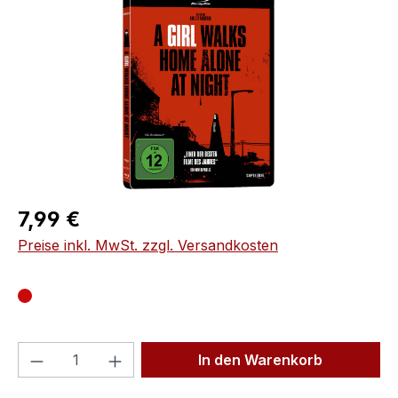
Regulärer Preis:
7,99 €
Preise inkl. MwSt. zzgl. Versandkosten
Produkt Anzahl: Gib den gewünschten We
In den Warenkorb