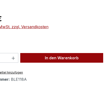
eis:
€
. MwSt. zzgl. Versandkosten
 Anzahl: Gib den gewünschten Wert ein 
In den Warenkorb
ttel hinzufügen
mmer:
BLE118A