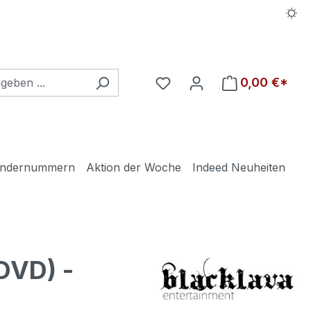
Du hast 0 Produkte auf d
0,00 €*
ndernummern
Aktion der Woche
Indeed Neuheiten
DVD) -