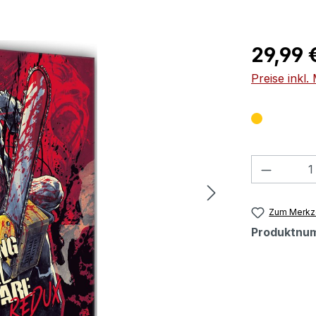
Regulärer Pr
29,99 
Preise inkl
Produkt
Zum Merkze
Produktnu