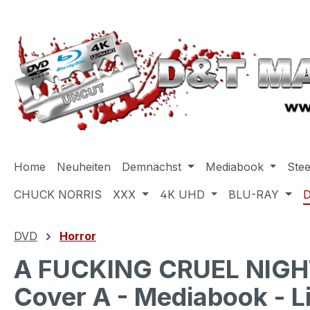
m Hauptinhalt springen
Zur Suche springen
Zur Hauptnavigation springen
Home
Neuheiten
Demnächst
Mediabook
Ste
CHUCK NORRIS
XXX
4K UHD
BLU-RAY
DVD
Horror
A FUCKING CRUEL NIGH
Cover A - Mediabook - L