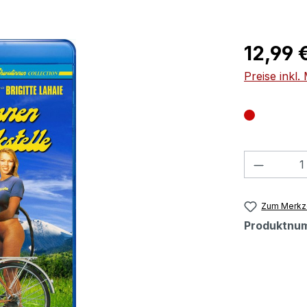
Regulärer Pr
12,99 
Preise inkl
Produkt
Zum Merkze
Produktnu