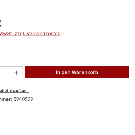
eis:
€
. MwSt. zzgl. Versandkosten
 Anzahl: Gib den gewünschten Wert ein 
In den Warenkorb
ttel hinzufügen
mmer:
5940529