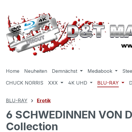
m Hauptinhalt springen
Zur Suche springen
Zur Hauptnavigation springen
Home
Neuheiten
Demnächst
Mediabook
Ste
CHUCK NORRIS
XXX
4K UHD
BLU-RAY
BLU-RAY
Erotik
6 SCHWEDINNEN VON DE
Collection