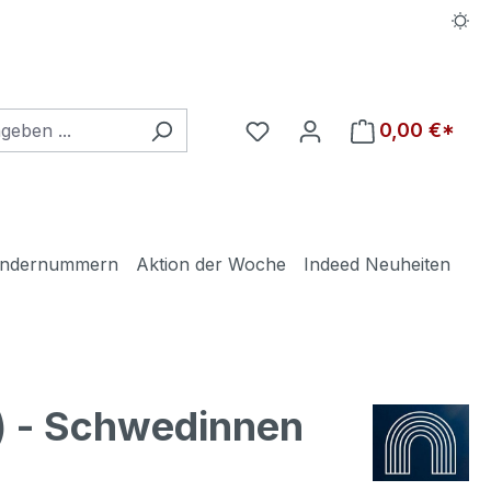
Du hast 0 Produkte auf d
0,00 €*
ndernummern
Aktion der Woche
Indeed Neuheiten
 - Schwedinnen