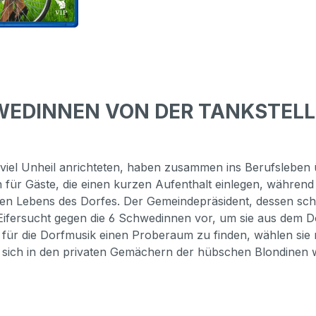
HWEDINNEN VON DER TANKSTELLE
iel Unheil anrichteten, haben zusammen ins Berufsleben ü
 für Gäste, die einen kurzen Aufenthalt einlegen, während d
lligen Lebens des Dorfes. Der Gemeindepräsident, dessen s
Eifersucht gegen die 6 Schwedinnen vor, um sie aus dem Do
 für die Dorfmusik einen Proberaum zu finden, wählen sie
 sich in den privaten Gemächern der hübschen Blondinen w