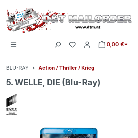
Zum Hauptinhalt springen
Du hast 0 Produkte auf d
0,00 €*
BLU-RAY
Action / Thriller / Krieg
5. WELLE, DIE (Blu-Ray)
Bildergalerie überspringen