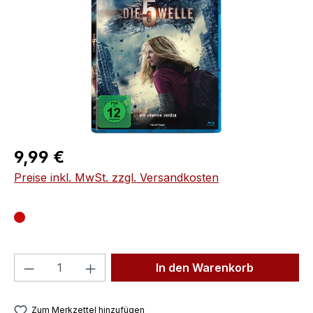
Regulärer Preis:
9,99 €
Preise inkl. MwSt. zzgl. Versandkosten
Produkt Anzahl: Gib den gewünschten We
In den Warenkorb
Zum Merkzettel hinzufügen