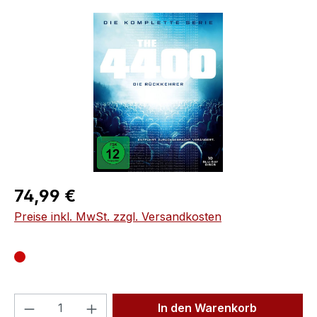
Bildergalerie überspringen
Regulärer Preis:
74,99 €
Preise inkl. MwSt. zzgl. Versandkosten
Produkt Anzahl: Gib den gewünschten We
In den Warenkorb