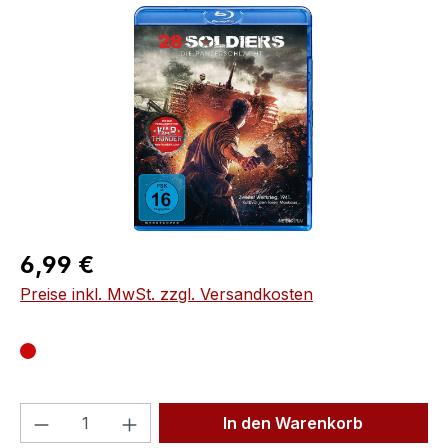
Bildergalerie überspringen
Regulärer Preis:
6,99 €
Preise inkl. MwSt. zzgl. Versandkosten
Produkt Anzahl: Gib den gewünschten We
In den Warenkorb