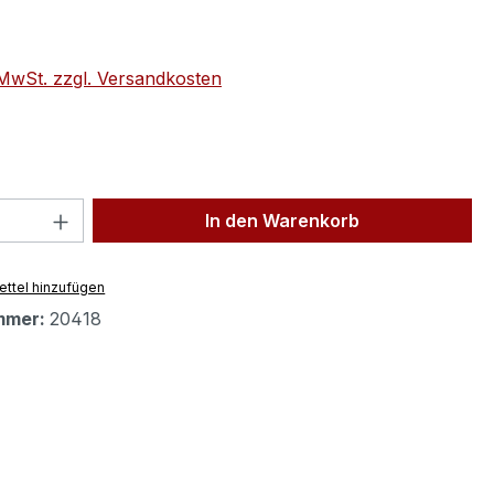
eis:
. MwSt. zzgl. Versandkosten
 Anzahl: Gib den gewünschten Wert ein 
In den Warenkorb
ttel hinzufügen
mmer:
20418