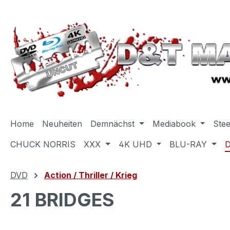
m Hauptinhalt springen
Zur Suche springen
Zur Hauptnavigation springen
Home
Neuheiten
Demnächst
Mediabook
Ste
CHUCK NORRIS
XXX
4K UHD
BLU-RAY
DVD
Action / Thriller / Krieg
21 BRIDGES