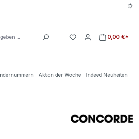
Du hast 0 Produkte auf d
0,00 €*
ndernummern
Aktion der Woche
Indeed Neuheiten