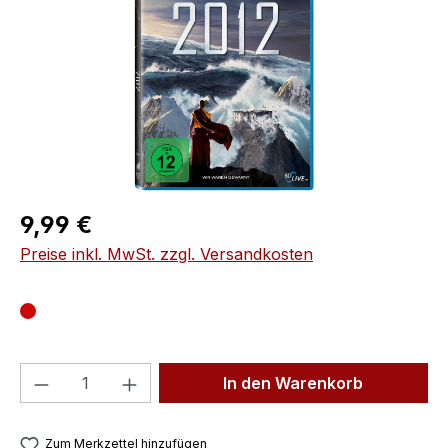
Regulärer Preis:
9,99 €
Preise inkl. MwSt. zzgl. Versandkosten
Produkt Anzahl: Gib den gewünschten We
In den Warenkorb
Zum Merkzettel hinzufügen