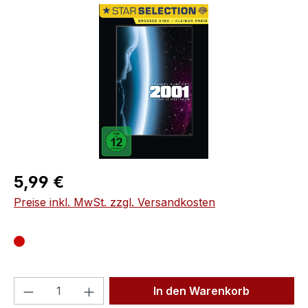
Bildergalerie überspringen
Regulärer Preis:
5,99 €
Preise inkl. MwSt. zzgl. Versandkosten
Produkt Anzahl: Gib den gewünschten We
In den Warenkorb