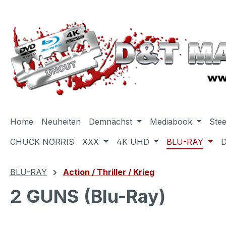
m Hauptinhalt springen
Zur Suche springen
Zur Hauptnavigation springen
Home
Neuheiten
Demnächst
Mediabook
Ste
CHUCK NORRIS
XXX
4K UHD
BLU-RAY
BLU-RAY
Action / Thriller / Krieg
2 GUNS (Blu-Ray)