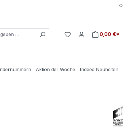
Du hast 0 Produkte auf d
0,00 €*
ndernummern
Aktion der Woche
Indeed Neuheiten