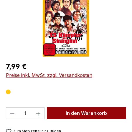
Regulärer Preis:
7,99 €
Preise inkl. MwSt. zzgl. Versandkosten
Produkt Anzahl: Gib den gewünschten We
In den Warenkorb
Zum Merkzettel hinzufügen