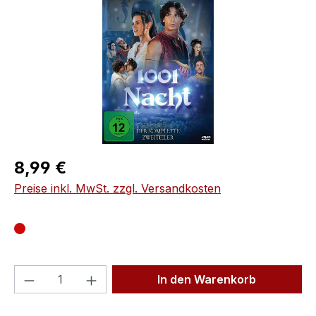
Regulärer Preis:
8,99 €
Preise inkl. MwSt. zzgl. Versandkosten
Produkt Anzahl: Gib den gewünschten We
In den Warenkorb